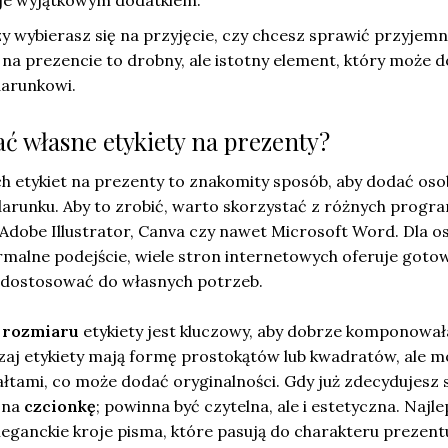
zy wybierasz się na przyjęcie, czy chcesz sprawić przyjem
ta na prezencie to drobny, ale istotny element, który może 
arunkowi.
ć własne etykiety na prezenty?
h etykiet na prezenty to znakomity sposób, aby dodać oso
arunku. Aby to zrobić, warto skorzystać z różnych prog
k Adobe Illustrator, Canva czy nawet Microsoft Word. Dla o
ormalne podejście, wiele stron internetowych oferuje goto
 dostosować do własnych potrzeb.
o
rozmiaru
etykiety jest kluczowy, aby dobrze komponowała
j etykiety mają formę prostokątów lub kwadratów, ale 
ałtami, co może dodać oryginalności. Gdy już zdecydujesz s
 na
czcionkę
; powinna być czytelna, ale i estetyczna. Najle
leganckie kroje pisma, które pasują do charakteru prezent