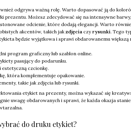
również odgrywa ważną rolę. Warto dopasować ją do kolor
ki prezentu. Możesz zdecydować się na intensywne barwy,
 stonowane odcienie, które dodają elegancji. Warto równi
bistych akcentów, takich jak
zdjęcia
czy
rysunki
. Tego ty
etykieta będzie wyjątkowa i sprawi obdarowanemu większą 
ni program graficzny lub szablon online.
ykiety pasujący do podarunku.
i estetyczną czcionkę.
ykę, która komplementuje opakowanie.
menty, takie jak zdjęcia lub rysunki.
ektowania etykiet na prezenty, można wykazać się kreatyw
gnie uwagę obdarowanych i sprawi, że każda okazja stanie
wtarzalna.
wybrać do druku etykiet?