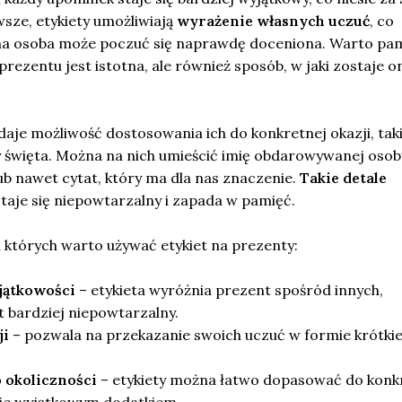
wsze, etykiety umożliwiają
wyrażenie własnych uczuć
, co
na osoba może poczuć się naprawdę doceniona. Warto pam
prezentu jest istotna, ale również sposób, w jaki zostaje o
daje możliwość dostosowania ich do konkretnej okazji, taki
y święta. Można na nich umieścić imię obdarowywanej osob
b nawet cytat, który ma dla nas znaczenie.
Takie detale
staje się niepowtarzalny i zapada w pamięć.
 których warto używać etykiet na prezenty:
jątkowości
– etykieta wyróżnia prezent spośród innych,
st bardziej niepowtarzalny.
ji
– pozwala na przekazanie swoich uczuć w formie krótkie
 okoliczności
– etykiety można łatwo dopasować do konk
i je wyjątkowym dodatkiem.