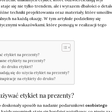
taje się nie tylko trendem, ale i wyrazem dbałości o detal
żne techniki projektowania oraz materiały, które umożli
alnych na każdą okazję. W tym artykule podzielimy się
ktycznymi wskazówkami, które pomogą w realizacji tego
ć etykiet na prezenty?
asne etykiety na prezenty?
ć do druku etykiet?
 nadają się do użycia etykiet na prezenty?
inspiracje na etykiety do druku?
używać etykiet na prezenty?
to doskonały sposób na nadanie podarunkowi
osobistego
m każdy upominek staje się bardziej wyjątkowy, co niesie za