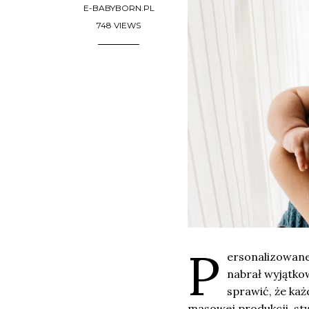
E-BABYBORN.PL
748 VIEWS
P
ersonalizowane
nabrał wyjątko
sprawić, że każ
masowej produkcji, stw