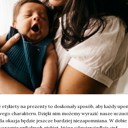
 etykiety na prezenty to doskonały sposób, aby każdy upo
wego charakteru. Dzięki nim możemy wyrazić nasze uczucia
da okazja będzie jeszcze bardziej niezapomniana. W dobie
orzenie unikalnych etykiet, które odzwierciedlają styl