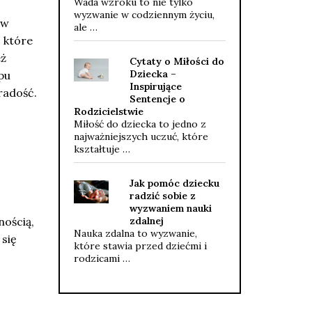
Wada wzroku to nie tylko
wyzwanie w codziennym życiu,
ów
ale …
 które
eż
Cytaty o Miłości do
Dziecka –
pu
Inspirujące
radość.
Sentencje o
Rodzicielstwie
Miłość do dziecka to jedno z
najważniejszych uczuć, które
kształtuje …
Jak pomóc dziecku
radzić sobie z
wyzwaniem nauki
nością,
zdalnej
Nauka zdalna to wyzwanie,
 się
które stawia przed dziećmi i
rodzicami …