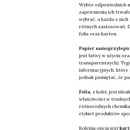
Wybór odpowiednich mat
zapewnienia ich trwało
wybrać, a każda z nich
różnych zastosowań. D
folia oraz karton.
Papier samoprzylepn
jest łatwy w użyciu o
transparentnych). Tego
informacyjnych, które
jednak pamiętać, że pa
Folia
, z kolei, jest i
właściwości w trudnych
różnorodnych chemikali
etykiet produktów sp
Kolejną opcją jest
kar