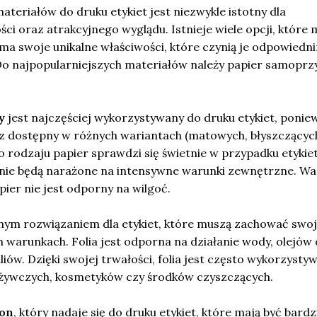
eriałów do druku etykiet jest niezwykle istotny dla
ści oraz atrakcyjnego wyglądu. Istnieje wiele opcji, które
 ma swoje unikalne właściwości, które czynią je odpowiedni
o najpopularniejszych materiałów należy papier samoprzy
y
jest najczęściej wykorzystywany do druku etykiet, ponie
raz dostępny w różnych wariantach (matowych, błyszczącyc
 rodzaju papier sprawdzi się świetnie w przypadku etykie
 nie będą narażone na intensywne warunki zewnętrzne. Wa
pier nie jest odporny na wilgoć.
dealnym rozwiązaniem dla etykiet, które muszą zachować swo
 warunkach. Folia jest odporna na działanie wody, olejów
ów. Dzięki swojej trwałości, folia jest często wykorzysty
ożywczych, kosmetyków czy środków czyszczących.
ton
, który nadaje się do druku etykiet, które mają być bardz