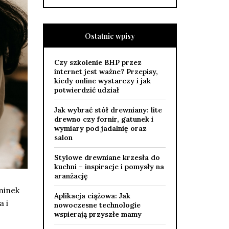
Ostatnie wpisy
Czy szkolenie BHP przez
internet jest ważne? Przepisy,
kiedy online wystarczy i jak
potwierdzić udział
Jak wybrać stół drewniany: lite
drewno czy fornir, gatunek i
wymiary pod jadalnię oraz
salon
Stylowe drewniane krzesła do
kuchni – inspiracje i pomysły na
aranżację
minek
Aplikacja ciążowa: Jak
 i
nowoczesne technologie
wspierają przyszłe mamy