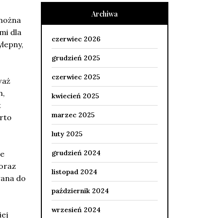
Archiwa
 można
mi dla
czerwiec 2026
lepny,
grudzień 2025
czerwiec 2025
waż
h,
kwiecień 2025
t
marzec 2025
rto
luty 2025
grudzień 2024
je
 oraz
listopad 2024
wana do
październik 2024
wrzesień 2024
iej