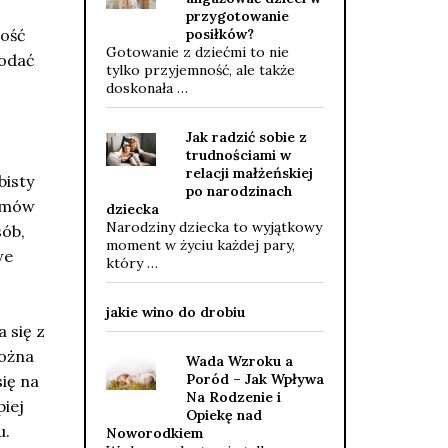
przygotowanie
ność
posiłków?
Gotowanie z dziećmi to nie
dodać
tylko przyjemność, ale także
doskonała …
Jak radzić sobie z
trudnościami w
relacji małżeńskiej
bisty
po narodzinach
ramów
dziecka
Narodziny dziecka to wyjątkowy
sób,
moment w życiu każdej pary,
we
który …
jakie wino do drobiu
 się z
można
Wada Wzroku a
Poród – Jak Wpływa
ię na
Na Rodzenie i
piej
Opiekę nad
u.
Noworodkiem