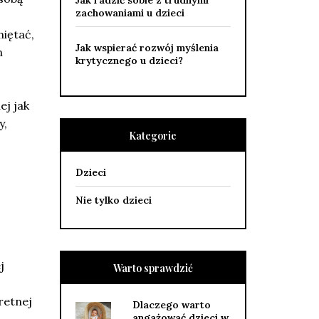
Jak radzić sobie z trudnymi
zachowaniami u dzieci
iętać,
Jak wspierać rozwój myślenia
n
krytycznego u dzieci?
ej jak
y,
Kategorie
Dzieci
Nie tylko dzieci
j
Warto sprawdzić
retnej
Dlaczego warto
angażować dzieci w