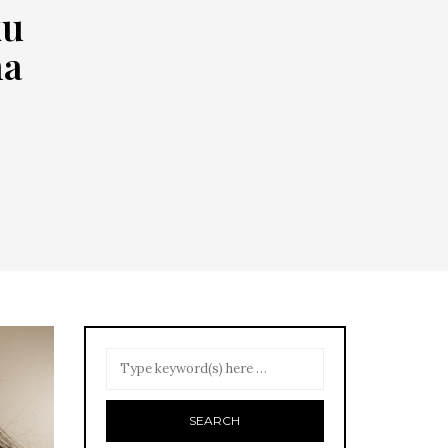
ku
na