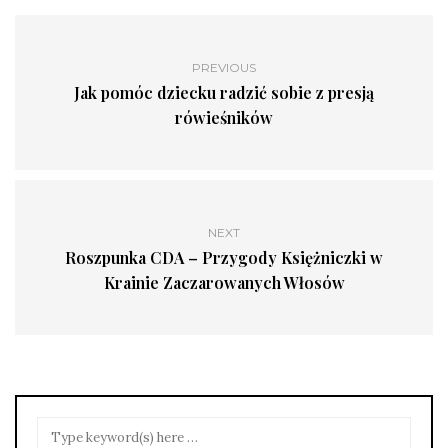
PREVIOUS
Jak pomóc dziecku radzić sobie z presją
rówieśników
NEXT
Roszpunka CDA – Przygody Księżniczki w
Krainie Zaczarowanych Włosów