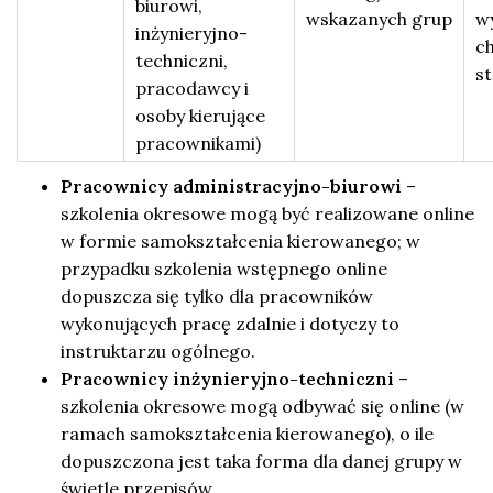
biurowi,
wskazanych grup
w
inżynieryjno-
c
techniczni,
s
pracodawcy i
osoby kierujące
pracownikami)
Pracownicy administracyjno-biurowi
–
szkolenia okresowe mogą być realizowane online
w formie samokształcenia kierowanego; w
przypadku szkolenia wstępnego online
dopuszcza się tylko dla pracowników
wykonujących pracę zdalnie i dotyczy to
instruktarzu ogólnego.
Pracownicy inżynieryjno-techniczni
–
szkolenia okresowe mogą odbywać się online (w
ramach samokształcenia kierowanego), o ile
dopuszczona jest taka forma dla danej grupy w
świetle przepisów.