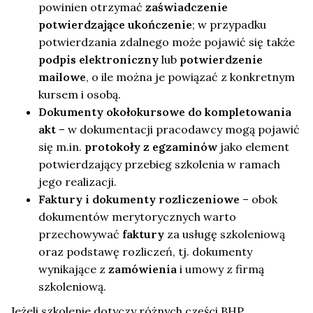
powinien otrzymać
zaświadczenie
potwierdzające ukończenie
; w przypadku
potwierdzania zdalnego może pojawić się także
podpis elektroniczny
lub
potwierdzenie
mailowe
, o ile można je powiązać z konkretnym
kursem i osobą.
Dokumenty okołokursowe do kompletowania
akt
– w dokumentacji pracodawcy mogą pojawić
się m.in.
protokoły z egzaminów
jako element
potwierdzający przebieg szkolenia w ramach
jego realizacji.
Faktury i dokumenty rozliczeniowe
– obok
dokumentów merytorycznych warto
przechowywać
faktury
za usługę szkoleniową
oraz podstawę rozliczeń, tj. dokumenty
wynikające z
zamówienia
i umowy z firmą
szkoleniową.
Jeżeli szkolenie dotyczy różnych części BHP,