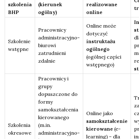
C
szkolenia
(kierunek
realizowane
t
BHP
ogólny)
online
I
Online może
Pracownicy
s
dotyczyć
administracyjno-
dl
Szkolenie
instruktażu
biurowi
p
wstępne
ogólnego
zatrudnieni
m
(ogólnej części
zdalnie
r
wstępnego)
s
Pracownicy i
grupy
dopuszczone do
Tr
formy
z
samokształcenia
Online jako
cz
kierowanego
samokształcenie
w
Szkolenia
(m.in.
kierowane
(e-
p
okresowe
administracyjno-
learning) – dla
in