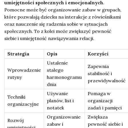
umiejętności społecznych i emocjonalnych
.
Pomocne może być organizowanie zabaw w grupach,
które pozwalają dziecku na interakcje z rówieśnikami
oraz nauczenie się radzenia sobie w sytuacjach
społecznych. To z kolei może zwiększyć pewność
siebie i umiejętność nawiązywania relacji.
Strategia
Opis
Korzyści
Ustalenie
Zapewnia
Wprowadzenie
stałego
stabilność i
rutyny
harmonogramu
przewidywalność
dnia
Używanie
Pomaga w
Techniki
planów, list i
organizacji
organizacyjne
notatek
zadań i pamięci
Organizowanie
Zwiększa
Rozwój
zabaw i
pewność siebie i
umiejętności