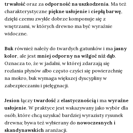
trwałość
oraz za
odporność na uszkodzenia
. Ma też
charakterystyczne
piękne usłojenie
i
ciepłą barwę
,
dzięki czemu zwykle dobrze komponuje się z
wnętrzami, w których drewno ma być wyraźnie
widoczne.
Buk
również należy do twardych gatunków i ma
jasny
kolor
, ale jest
mniej odporny na wilgoć niż dąb
.
Oznacza to, że w jadalni, w której zdarzają się
rozlania płynów albo często czyści się powierzchnię
na mokro, buk wymaga większej dyscypliny w
zabezpieczaniu i pielęgnacji.
Jesion
łączy
twardość
z
elastycznością
i ma
wyraźne
usłojenie
. W praktyce jest wskazywany jako wybór dla
osób, które chcą uzyskać bardziej wyrazisty rysunek
drewna; bywa też wybierany do
nowoczesnych i
skandynawskich
aranżacji.