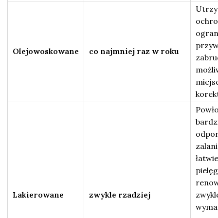
Utrzy
ochro
ogran
przyw
Olejowoskowane
co najmniej raz w roku
zabru
możli
miejs
korek
Powło
bardz
odpor
zalani
łatwi
pielęg
renow
Lakierowane
zwykle rzadziej
zwykl
wyma