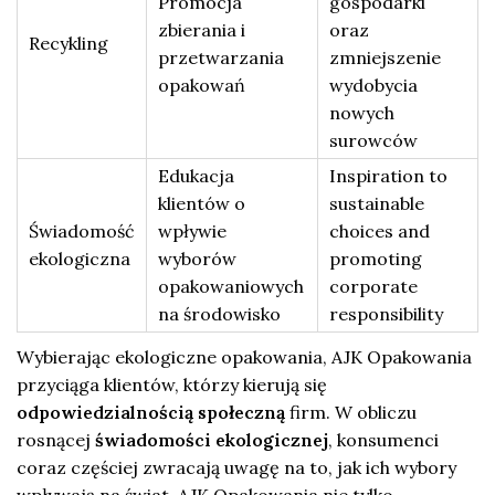
Promocja
gospodarki
zbierania i
oraz
Recykling
przetwarzania
zmniejszenie
opakowań
wydobycia
nowych
surowców
Edukacja
Inspiration to
klientów o
sustainable
Świadomość
wpływie
choices and
ekologiczna
wyborów
promoting
opakowaniowych
corporate
na środowisko
responsibility
Wybierając ekologiczne opakowania, AJK Opakowania
przyciąga klientów, którzy kierują się
odpowiedzialnością społeczną
firm. W obliczu
rosnącej
świadomości ekologicznej
, konsumenci
coraz częściej zwracają uwagę na to, jak ich wybory