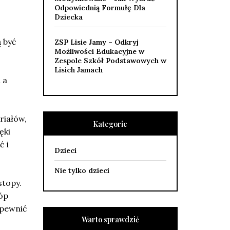
Odpowiednią Formułę Dla
Dziecka
 być
ZSP Lisie Jamy – Odkryj
Możliwości Edukacyjne w
Zespole Szkół Podstawowych w
Lisich Jamach
 a
riałów,
Kategorie
ęki
ć i
Dzieci
Nie tylko dzieci
stopy.
óp
apewnić
Warto sprawdzić