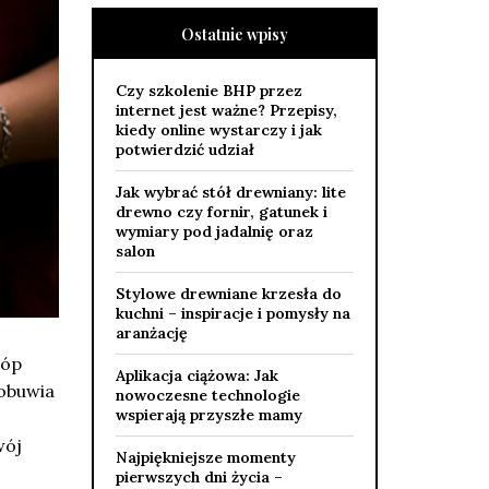
Ostatnie wpisy
Czy szkolenie BHP przez
internet jest ważne? Przepisy,
kiedy online wystarczy i jak
potwierdzić udział
Jak wybrać stół drewniany: lite
drewno czy fornir, gatunek i
wymiary pod jadalnię oraz
salon
Stylowe drewniane krzesła do
kuchni – inspiracje i pomysły na
aranżację
tóp
Aplikacja ciążowa: Jak
 obuwia
nowoczesne technologie
wspierają przyszłe mamy
wój
Najpiękniejsze momenty
pierwszych dni życia –