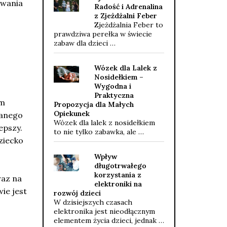
owania
Radość i Adrenalina
z Zjeżdżalni Feber
Zjeżdżalnia Feber to
prawdziwa perełka w świecie
zabaw dla dzieci …
Wózek dla Lalek z
Nosidełkiem –
Wygodna i
Praktyczna
em
Propozycja dla Małych
Opiekunek
wanego
Wózek dla lalek z nosidełkiem
epszy.
to nie tylko zabawka, ale …
ziecko
Wpływ
długotrwałego
korzystania z
raz na
elektroniki na
ie jest
rozwój dzieci
W dzisiejszych czasach
elektronika jest nieodłącznym
elementem życia dzieci, jednak …