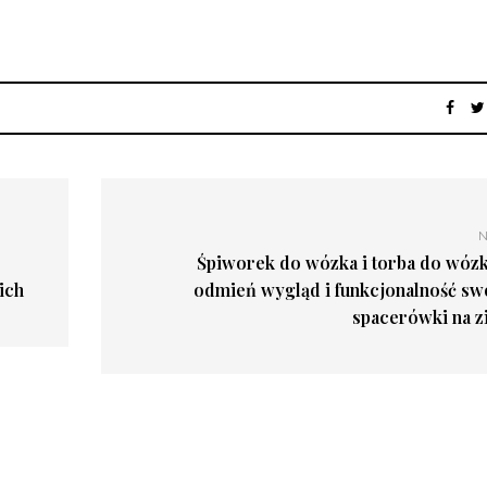
N
Śpiworek do wózka i torba do wózk
ich
odmień wygląd i funkcjonalność swo
spacerówki na z