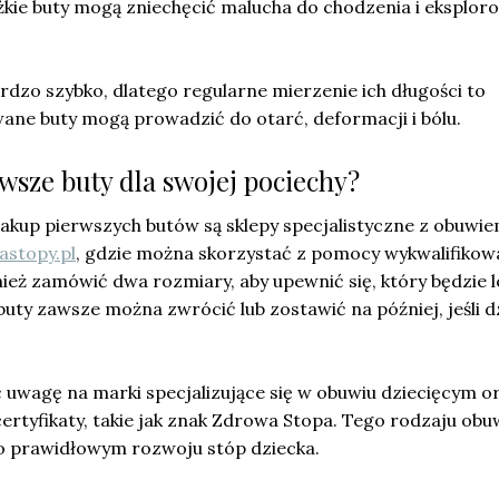
ężkie buty mogą zniechęcić malucha do chodzenia i eksplor
rdzo szybko, dlatego regularne mierzenie ich długości to
ne buty mogą prowadzić do otarć, deformacji i bólu.
wsze buty dla swojej pociechy?
kup pierwszych butów są sklepy specjalistyczne z obuwi
lastopy.pl
, gdzie można skorzystać z pomocy wykwalifiko
eż zamówić dwa rozmiary, aby upewnić się, który będzie l
uty zawsze można zwrócić lub zostawić na później, jeśli d
 uwagę na marki specjalizujące się w obuwiu dziecięcym o
ertyfikaty, takie jak znak Zdrowa Stopa. Tego rodzaju obuw
o prawidłowym rozwoju stóp dziecka.