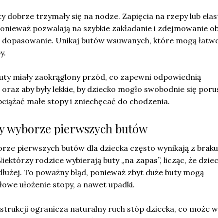
uty dobrze trzymały się na nodze. Zapięcia na rzepy lub ela
ponieważ pozwalają na szybkie zakładanie i zdejmowanie o
 dopasowanie. Unikaj butów wsuwanych, które mogą łatw
y.
buty miały zaokrąglony przód, co zapewni odpowiednią
 oraz aby były lekkie, by dziecko mogło swobodnie się poru
ciążać małe stopy i zniechęcać do chodzenia.
zy wyborze pierwszych butów
rze pierwszych butów dla dziecka często wynikają z braku
iektórzy rodzice wybierają buty „na zapas”, licząc, że dzie
dłużej. To poważny błąd, ponieważ zbyt duże buty mogą
we ułożenie stopy, a nawet upadki.
strukcji ogranicza naturalny ruch stóp dziecka, co może 