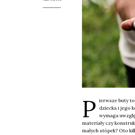
P
ierwsze buty t
dziecka i jego
wymaga uwzględ
materiały czy konstruk
małych stópek? Oto ki