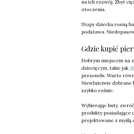
na ich rozwój. Zbyt ci
otoczenia.
Stopy dziecka rosną ba
podstawa. Niedopasowa
Gdzie kupić pier
Dobrym miejscem na za
dziecięcym, takie jak
d
personelu. Warto równi
Niewłaściwie dobrane b
szybko rośnie.
Wybierając buty, zwróć
produkty posiadające c
projektowane z myślą 