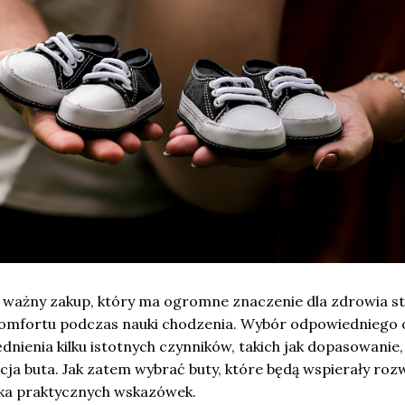
o ważny zakup, który ma ogromne znaczenie dla zdrowia s
 komfortu podczas nauki chodzenia. Wybór odpowiedniego
nienia kilku istotnych czynników, takich jak dopasowanie,
cja buta. Jak zatem wybrać buty, które będą wspierały roz
lka praktycznych wskazówek.