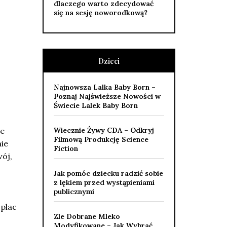
dlaczego warto zdecydować
się na sesję noworodkową?
Dzieci
Najnowsza Lalka Baby Born –
Poznaj Najświeższe Nowości w
Świecie Lalek Baby Born
ze
Wiecznie Żywy CDA – Odkryj
Filmową Produkcję Science
nie
Fiction
ój,
Jak pomóc dziecku radzić sobie
z lękiem przed wystąpieniami
publicznymi
 plac
Zle Dobrane Mleko
Modyfikowane – Jak Wybrać