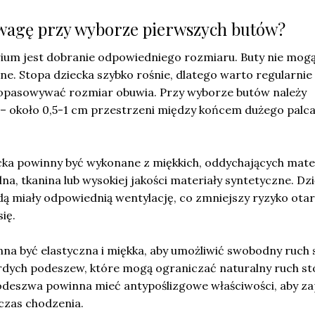
wagę przy wyborze pierwszych butów?
ium jest dobranie odpowiedniego rozmiaru. Buty nie mogą
uźne. Stopa dziecka szybko rośnie, dlatego warto regularnie
 dopasowywać rozmiar obuwia. Przy wyborze butów należy
 – około 0,5-1 cm przestrzeni między końcem dużego palca
ecka powinny być wykonane z miękkich, oddychających mate
lna, tkanina lub wysokiej jakości materiały syntetyczne. Dzi
ą miały odpowiednią wentylację, co zmniejszy ryzyko otar
ię.
a być elastyczna i miękka, aby umożliwić swobodny ruch 
rdych podeszew, które mogą ograniczać naturalny ruch st
deszwa powinna mieć antypoślizgowe właściwości, aby z
czas chodzenia.