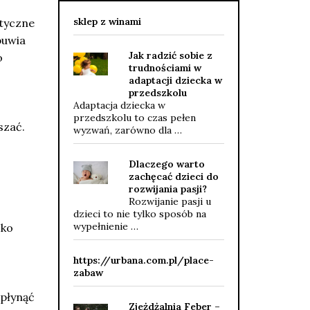
sklep z winami
styczne
buwia
Jak radzić sobie z
o
trudnościami w
adaptacji dziecka w
przedszkolu
Adaptacja dziecka w
przedszkolu to czas pełen
szać.
wyzwań, zarówno dla …
Dlaczego warto
zachęcać dzieci do
rozwijania pasji?
Rozwijanie pasji u
dzieci to nie tylko sposób na
wypełnienie …
cko
https://urbana.com.pl/place-
zabaw
wpłynąć
Zjeżdżalnia Feber –