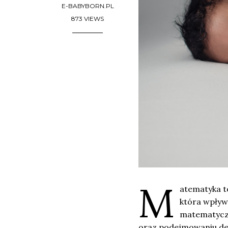
E-BABYBORN.PL
873 VIEWS
M
atematyka to
która wpływ
matematyczn
oraz podejmowaniu de