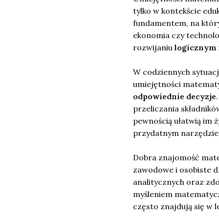
tylko w kontekście edu
fundamentem, na którym
ekonomia czy technolo
rozwijaniu
logicznym 
W codziennych sytuacj
umiejętności matemat
odpowiednie decyzje
przeliczania składnikó
pewnością ułatwią im ży
przydatnym narzędzi
Dobra znajomość mate
zawodowe i osobiste d
analitycznych oraz zdo
myśleniem matematyczn
często znajdują się w l