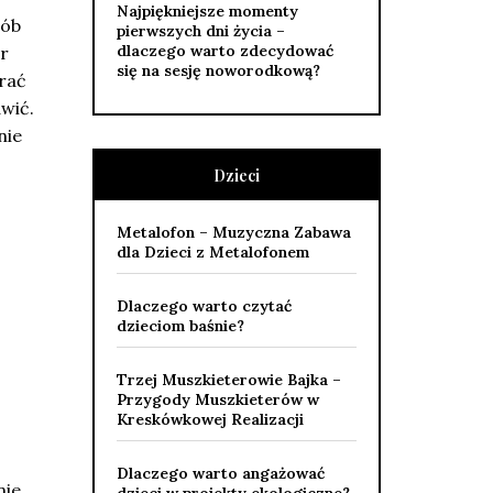
Najpiękniejsze momenty
sób
pierwszych dni życia –
dlaczego warto zdecydować
er
się na sesję noworodkową?
rać
wić.
nie
Dzieci
Metalofon – Muzyczna Zabawa
dla Dzieci z Metalofonem
Dlaczego warto czytać
dzieciom baśnie?
Trzej Muszkieterowie Bajka –
Przygody Muszkieterów w
Kreskówkowej Realizacji
Dlaczego warto angażować
nie