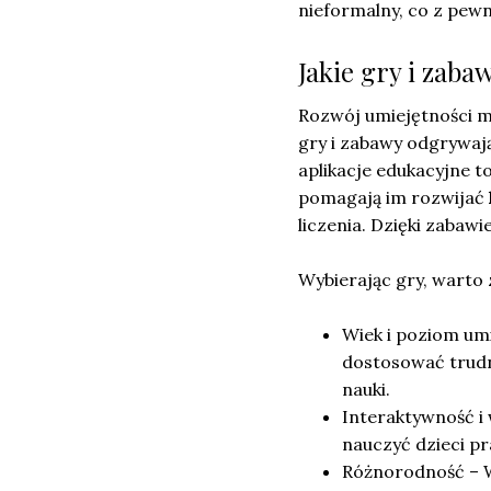
nieformalny, co z pew
Jakie gry i zab
Rozwój umiejętności m
gry i zabawy odgrywają
aplikacje edukacyjne t
pomagają im rozwijać
liczenia. Dzięki zabaw
Wybierając gry, warto 
Wiek i poziom um
dostosować trudn
nauki.
Interaktywność i 
nauczyć dzieci p
Różnorodność – W