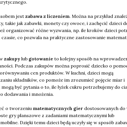
krytycznego.
osobem jest
zabawa z liczeniem
. Można na przykład znale
 takie jak zabawki, monety czy owoce, i zachęcić dzieci d
eż organizować różne wyzwania, np. ile kroków dzieci potr
czasie, co pozwala na praktyczne zastosowanie matemat
 w
zakupy
lub
gotowanie
to kolejny sposób na wprowadze
nności. Podczas zakupów można poprosić dziecko o pomo
 porównywaniu cen produktów. W kuchni, dzieci mogą
zaniu składników, co pomoże im zrozumieć pojęcie miar i
 mogą być pytania o to, ile łyżek cukru potrzebujemy do cia
 dodawania i mnożenia.
eć o tworzeniu
matematycznych gier
dostosowanych do 
roste gry planszowe z zadaniami matematycznymi lub
 mobilne. Dzięki temu dzieci będą uczyły się w sposób zaba