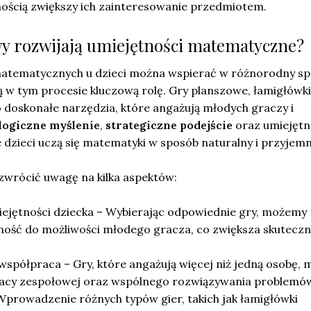
nością zwiększy ich zainteresowanie przedmiotem.
awy rozwijają umiejętności matematyczne?
atematycznych u dzieci można wspierać w różnorodny sp
 w tym procesie kluczową rolę. Gry planszowe, łamigłówki
o doskonałe narzędzia, które angażują młodych graczy i
logiczne myślenie
,
strategiczne podejście
oraz umiejętn
ie dzieci uczą się matematyki w sposób naturalny i przyjemn
zwrócić uwagę na kilka aspektów:
iejętności dziecka – Wybierając odpowiednie gry, możemy
ość do możliwości młodego gracza, co zwiększa skutecz
współpraca – Gry, które angażują więcej niż jedną osobę,
racy zespołowej oraz wspólnego rozwiązywania problemó
prowadzenie różnych typów gier, takich jak łamigłówki