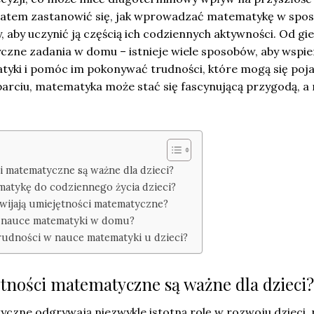
zatem zastanowić się, jak wprowadzać matematykę w spo
, aby uczynić ją częścią ich codziennych aktywności. Od gi
czne zadania w domu – istnieje wiele sposobów, aby wspie
tyki i pomóc im pokonywać trudności, które mogą się poja
rciu, matematyka może stać się fascynującą przygodą, a 
 matematyczne są ważne dla dzieci?
atykę do codziennego życia dzieci?
zwijają umiejętności matematyczne?
w nauce matematyki w domu?
trudności w nauce matematyki u dzieci?
tności matematyczne są ważne dla dzieci?
czne odgrywają niezwykle istotną rolę w rozwoju dzieci, 