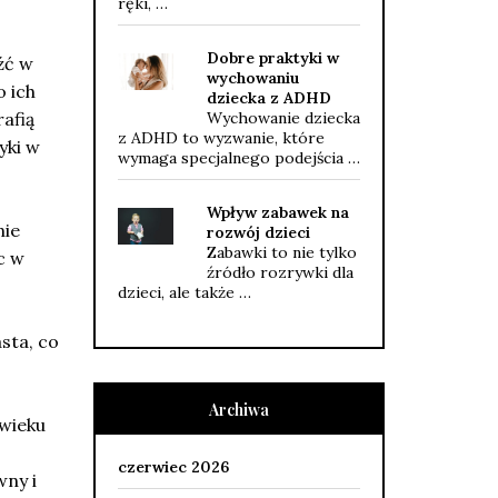
ręki, …
Dobre praktyki w
źć w
wychowaniu
o ich
dziecka z ADHD
afią
Wychowanie dziecka
z ADHD to wyzwanie, które
yki w
wymaga specjalnego podejścia …
Wpływ zabawek na
nie
rozwój dzieci
Zabawki to nie tylko
c w
źródło rozrywki dla
dzieci, ale także …
sta, co
Archiwa
wieku
czerwiec 2026
wny i