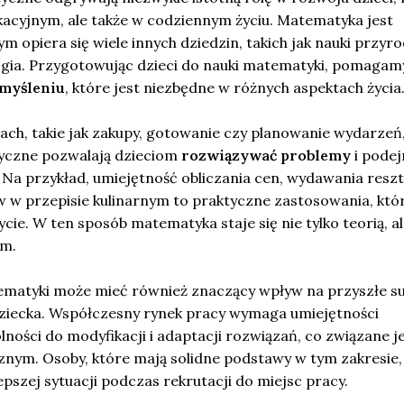
kacyjnym, ale także w codziennym życiu. Matematyka jest
 opiera się wiele innych dziedzin, takich jak nauki przyro
gia. Przygotowując dzieci do nauki matematyki, pomagam
myśleniu
, które jest niezbędne w różnych aspektach życia
ach, takie jak zakupy, gotowanie czy planowanie wydarzeń
yczne pozwalają dzieciom
rozwiązywać problemy
i pode
. Na przykład, umiejętność obliczania cen, wydawania reszt
w w przepisie kulinarnym to praktyczne zastosowania, któ
cie. W ten sposób matematyka staje się nie tylko teorią, al
em.
matyki może mieć również znaczący wpływ na przyszłe s
ziecka. Współczesny rynek pracy wymaga umiejętności
lności do modyfikacji i adaptacji rozwiązań, co związane je
ym. Osoby, które mają solidne podstawy w tym zakresie,
epszej sytuacji podczas rekrutacji do miejsc pracy.