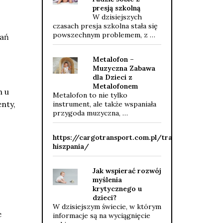
presją szkolną
W dzisiejszych
czasach presja szkolna stała się
powszechnym problemem, z …
dań
Metalofon –
Muzyczna Zabawa
dla Dzieci z
Metalofonem
h u
Metalofon to nie tylko
nty,
instrument, ale także wspaniała
przygoda muzyczna, …
https://cargotransport.com.pl/transport-
hiszpania/
Jak wspierać rozwój
myślenia
krytycznego u
dzieci?
W dzisiejszym świecie, w którym
e
informacje są na wyciągnięcie