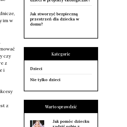
dzieci w projekty ekologiczne?
dnicze,
Jak stworzyć bezpieczną
przestrzeń dla dziecka w
y im w
domu?
.
,
jmować
Kategorie
y czy
re z
Dzieci
e i
Nie tylko dzieci
ukcesy
st z
Warto sprawdzić
Jak pomóc dziecku
radzić sobie z