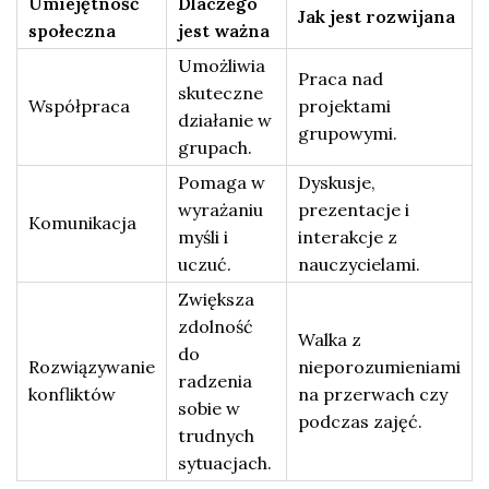
Umiejętność
Dlaczego
Jak jest rozwijana
społeczna
jest ważna
Umożliwia
Praca nad
skuteczne
Współpraca
projektami
działanie w
grupowymi.
grupach.
Pomaga w
Dyskusje,
wyrażaniu
prezentacje i
Komunikacja
myśli i
interakcje z
uczuć.
nauczycielami.
Zwiększa
zdolność
Walka z
do
Rozwiązywanie
nieporozumieniami
radzenia
konfliktów
na przerwach czy
sobie w
podczas zajęć.
trudnych
sytuacjach.