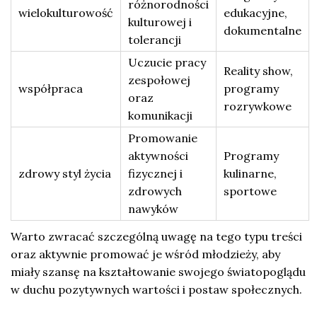
różnorodności
wielokulturowość
edukacyjne,
kulturowej i
dokumentalne
tolerancji
Uczucie pracy
Reality show,
zespołowej
współpraca
programy
oraz
rozrywkowe
komunikacji
Promowanie
aktywności
Programy
zdrowy styl życia
fizycznej i
kulinarne,
zdrowych
sportowe
nawyków
Warto zwracać szczególną uwagę na tego typu treści
oraz aktywnie promować je wśród młodzieży, aby
miały szansę na kształtowanie swojego światopoglądu
w duchu pozytywnych wartości i postaw społecznych.