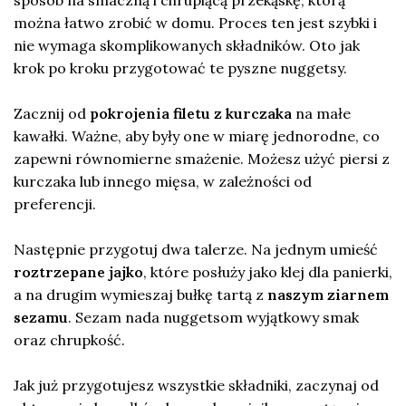
sposób na smaczną i chrupiącą przekąskę, którą
można łatwo zrobić w domu. Proces ten jest szybki i
nie wymaga skomplikowanych składników. Oto jak
krok po kroku przygotować te pyszne nuggetsy.
Zacznij od
pokrojenia filetu z kurczaka
na małe
kawałki. Ważne, aby były one w miarę jednorodne, co
zapewni równomierne smażenie. Możesz użyć piersi z
kurczaka lub innego mięsa, w zależności od
preferencji.
Następnie przygotuj dwa talerze. Na jednym umieść
roztrzepane jajko
, które posłuży jako klej dla panierki,
a na drugim wymieszaj bułkę tartą z
naszym ziarnem
sezamu
. Sezam nada nuggetsom wyjątkowy smak
oraz chrupkość.
Jak już przygotujesz wszystkie składniki, zaczynaj od