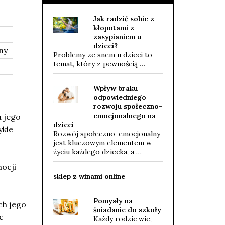
Jak radzić sobie z
kłopotami z
zasypianiem u
dzieci?
ny
Problemy ze snem u dzieci to
temat, który z pewnością …
Wpływ braku
odpowiedniego
rozwoju społeczno-
emocjonalnego na
a jego
dzieci
ykle
Rozwój społeczno-emocjonalny
jest kluczowym elementem w
życiu każdego dziecka, a …
mocji
sklep z winami online
Pomysły na
ch jego
śniadanie do szkoły
c
Każdy rodzic wie,