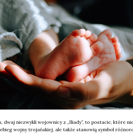
es, dwaj niezwykli wojownicy z „Iliady”, to postacie, które nie
zebieg wojny trojańskiej, ale także stanowią symbol różno