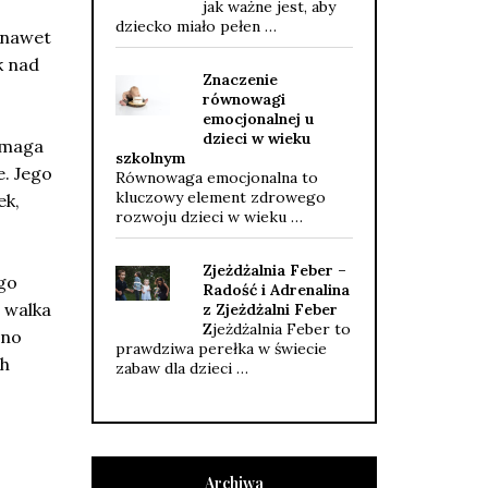
jak ważne jest, aby
dziecko miało pełen …
, nawet
k nad
Znaczenie
równowagi
emocjonalnej u
dzieci w wieku
zmaga
szkolnym
e. Jego
Równowaga emocjonalna to
kluczowy element zdrowego
ek,
rozwoju dzieci w wieku …
Zjeżdżalnia Feber –
go
Radość i Adrenalina
i walka
z Zjeżdżalni Feber
Zjeżdżalnia Feber to
wno
prawdziwa perełka w świecie
ch
zabaw dla dzieci …
Archiwa