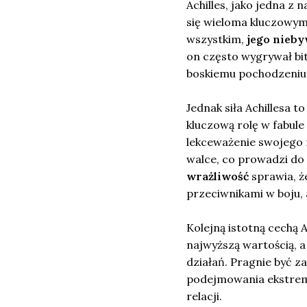
Achilles, jako jedna z
się wieloma kluczowymi
wszystkim,
jego nieby
on często wygrywał bit
boskiemu pochodzeniu, 
Jednak siła Achillesa t
kluczową rolę w fabule
lekceważenie swojego m
walce, co prowadzi do 
wrażliwość
sprawia, że
przeciwnikami w boju, 
Kolejną istotną cechą A
najwyższą wartością, a
działań. Pragnie być z
podejmowania ekstremal
relacji.