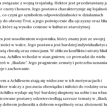
a związane z wojną trojańską. Hektor jest przedstawiany j
 cnoty i honoru. Jego postawa charakteryzuje się lojalnoś
, co czyni go symbolem odpowiedzialności w działaniach
 do obrony Troi, a jego poświęcenie dla ojczyzny oraz blis
, które są wysoko cenione w kulturze starożytnej.
les jest uosobieniem wojownika, który znany jest ze swojej
ętności w walce. Jego postawa jest bardziej indywidualistycz
istą chwałą oraz emocjami. W obliczu konfliktu i utraty blis
osa, Achilles wchodzi w stan gniewu, co prowadzi do wielu
 w „Iliadzie”. Jego pragnienie zemsty i potrzeba uznania
je i zachowanie.
em a Achillesem stają się widoczne w ich motywacjach i
ktor walczy z poczucia obowiązku i miłości do rodziny ora
chilles wydaje się być bardziej skupiony na sobie i na wła
icowane postawy odzwierciedlają szersze tematy w „Iliadz
dzy dobrem jednostki a dobrem wspólnoty oraz złożoność l