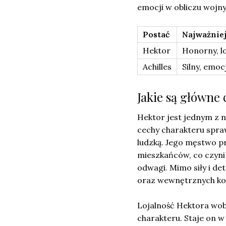
emocji w obliczu wojny
Postać
Najważniej
Hektor
Honorny, lo
Achilles
Silny, emoc
Jakie są główne
Hektor jest jednym z n
cechy charakteru sprawi
ludzką. Jego męstwo pr
mieszkańców, co czyni
odwagi. Mimo siły i de
oraz wewnętrznych kon
Lojalność Hektora wobe
charakteru. Staje on w