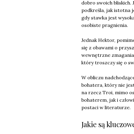
dobro swoich bliskich.
podkreśla, jak istotna 
gdy stawka jest wysoka
osobiste pragnienia.
Jednak Hektor, pomimo
się z obawami o przyszł
wewnętrzne zmagania p
który troszczy się o sw
W obliczu nadchodzącej
bohatera, który nie je
na rzecz Troi, mimo o
bohaterem, jak i człowi
postaci w literaturze.
Jakie są kluczow