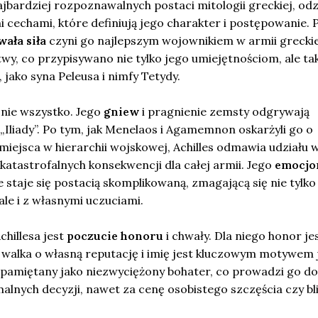
 najbardziej rozpoznawalnych postaci mitologii greckiej, o
 cechami, które definiują jego charakter i postępowanie. 
wała siła
czyni go najlepszym wojownikiem w armii greckie
wy, co przypisywano nie tylko jego umiejętnościom, ale ta
jako syna Peleusa i nimfy Tetydy.
o nie wszystko. Jego
gniew
i pragnienie zemsty odgrywają
 „Iliady”. Po tym, jak Menelaos i Agamemnon oskarżyli go o
iejsca w hierarchii wojskowej, Achilles odmawia udziału 
katastrofalnych konsekwencji dla całej armii. Jego
emocjo
 staje się postacią skomplikowaną, zmagającą się nie tylko
ale i z własnymi uczuciami.
chillesa jest
poczucie honoru
i chwały. Dla niego honor je
 walka o własną reputację i imię jest kluczowym motywem 
apamiętany jako niezwyciężony bohater, co prowadzi go do
nych decyzji, nawet za cenę osobistego szczęścia czy bli