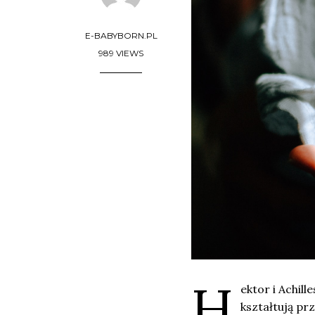
E-BABYBORN.PL
989 VIEWS
H
ektor i Achill
kształtują pr