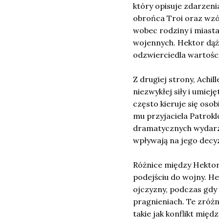
który opisuje zdarzeni
obrońca Troi oraz wzór
wobec rodziny i miasta
wojennych. Hektor dąży
odzwierciedla wartości
Z drugiej strony, Achil
niezwykłej siły i umiej
często kieruje się osob
mu przyjaciela Patrokl
dramatycznych wydarzeń
wpływają na jego decyz
Różnice między Hektor
podejściu do wojny. He
ojczyzny, podczas gdy A
pragnieniach. Te zróżn
takie jak konflikt mię