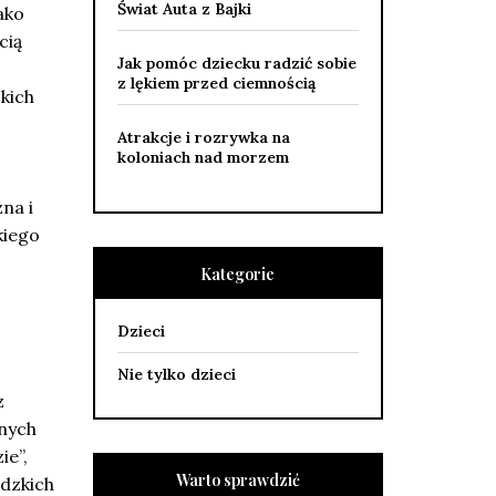
Świat Auta z Bajki
ako
cią
Jak pomóc dziecku radzić sobie
z lękiem przed ciemnością
kich
Atrakcje i rozrywka na
koloniach nad morzem
na i
kiego
Kategorie
Dzieci
Nie tylko dzieci
z
snych
ie”,
Warto sprawdzić
udzkich