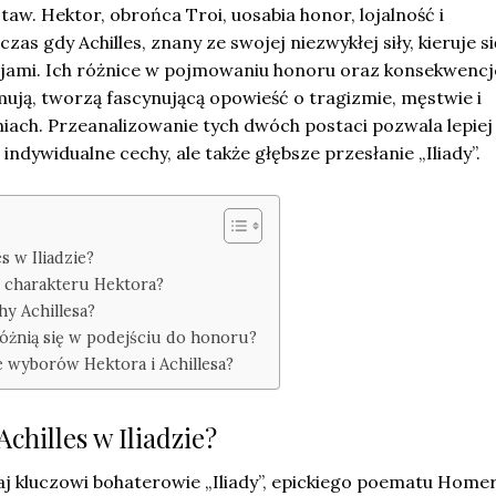
taw. Hektor, obrońca Troi, uosabia honor, lojalność i
as gdy Achilles, znany ze swojej niezwykłej siły, kieruje si
cjami. Ich różnice w pojmowaniu honoru oraz konsekwencj
ują, tworzą fascynującą opowieść o tragizmie, męstwie i
ch. Przeanalizowanie tych dwóch postaci pozwala lepiej
 indywidualne cechy, ale także głębsze przesłanie „Iliady”.
s w Iliadzie?
y charakteru Hektora?
hy Achillesa?
 różnią się w podejściu do honoru?
e wyborów Hektora i Achillesa?
chilles w Iliadzie?
waj kluczowi bohaterowie „Iliady”, epickiego poematu Homer