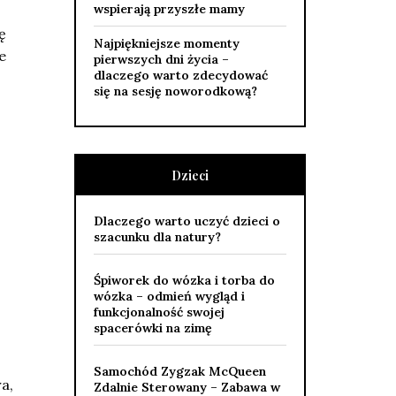
wspierają przyszłe mamy
ę
Najpiękniejsze momenty
e
pierwszych dni życia –
dlaczego warto zdecydować
się na sesję noworodkową?
Dzieci
Dlaczego warto uczyć dzieci o
szacunku dla natury?
Śpiworek do wózka i torba do
wózka – odmień wygląd i
funkcjonalność swojej
spacerówki na zimę
Samochód Zygzak McQueen
a,
Zdalnie Sterowany – Zabawa w