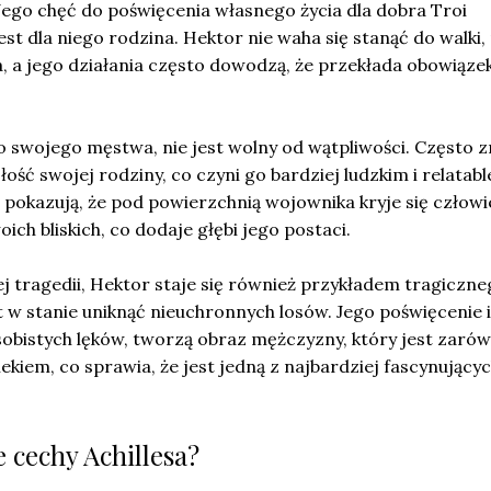
 Jego chęć do poświęcenia własnego życia dla dobra Troi
jest dla niego rodzina. Hektor nie waha się stanąć do walki
, a jego działania często dowodzą, że przekłada obowiąze
 swojego męstwa, nie jest wolny od wątpliwości. Często 
ość swojej rodziny, co czyni go bardziej ludzkim i relatabl
okazują, że pod powierzchnią wojownika kryje się człowi
oich bliskich, co dodaje głębi jego postaci.
 tragedii, Hektor staje się również przykładem tragiczne
st w stanie uniknąć nieuchronnych losów. Jego poświęcenie 
sobistych lęków, tworzą obraz mężczyzny, który jest zaró
ekiem, co sprawia, że jest jedną z najbardziej fascynujący
e cechy Achillesa?