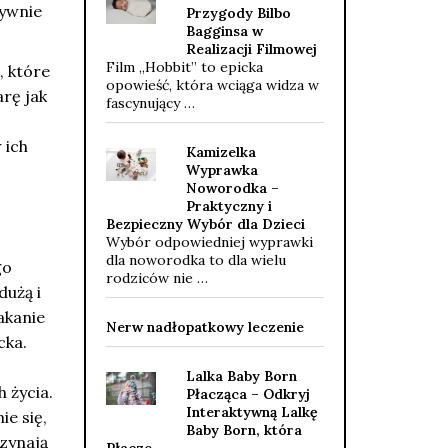
tywnie
Przygody Bilbo
Bagginsa w
Realizacji Filmowej
Film „Hobbit” to epicka
, które
opowieść, która wciąga widza w
rę jak
fascynujący …
 ich
Kamizelka
Wyprawka
Noworodka –
Praktyczny i
Bezpieczny Wybór dla Dzieci
Wybór odpowiedniej wyprawki
dla noworodka to dla wielu
go
rodziców nie …
dużą i
akanie
Nerw nadłopatkowy leczenie
cka.
Lalka Baby Born
 życia.
Płacząca – Odkryj
Interaktywną Lalkę
ie się,
Baby Born, która
zynają