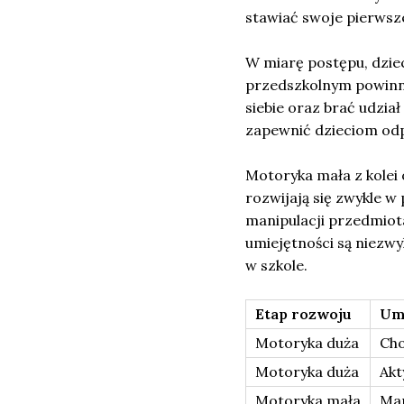
stawiać swoje pierwsz
W miarę postępu, dziec
przedszkolnym powinny
siebie oraz brać udzia
zapewnić dzieciom odpo
Motoryka mała z kolei 
rozwijają się zwykle w 
manipulacji przedmiota
umiejętności są niezw
w szkole.
Etap rozwoju
Umi
Motoryka duża
Cho
Motoryka duża
Akt
Motoryka mała
Man