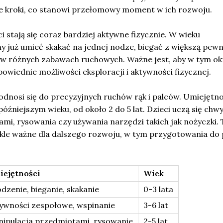
e kroki, co stanowi przełomowy moment w ich rozwoju.
i stają się coraz bardziej aktywne fizycznie. W wieku
 już umieć skakać na jednej nodze, biegać z większą pewn
ł w różnych zabawach ruchowych. Ważne jest, aby w tym ok
wiednie możliwości eksploracji i aktywności fizycznej.
odnosi się do precyzyjnych ruchów rąk i palców. Umiejętno
późniejszym wieku, od około 2 do 5 lat. Dzieci uczą się chwy
mi, rysowania czy używania narzędzi takich jak nożyczki. 
ykle ważne dla dalszego rozwoju, w tym przygotowania do 
ejętności
Wiek
dzenie, bieganie, skakanie
0-3 lata
ywności zespołowe, wspinanie
3-6 lat
ipulacja przedmiotami, rysowanie
2-5 lat