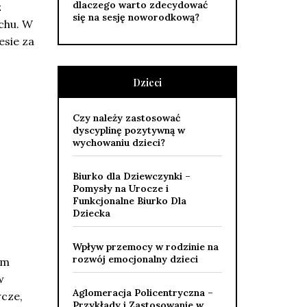
dlaczego warto zdecydować
z
się na sesję noworodkową?
chu. W
esie za
Dzieci
Czy należy zastosować
dyscyplinę pozytywną w
wychowaniu dzieci?
Biurko dla Dziewczynki –
Pomysły na Urocze i
Funkcjonalne Biurko Dla
Dziecka
Wpływ przemocy w rodzinie na
rozwój emocjonalny dzieci
ym
w
Aglomeracja Policentryczna –
wcze,
Przykłady i Zastosowanie w