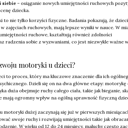
 siebie
– osiąganie nowych umiejętności ruchowych pozy
cenę dziecka.
to nie tylko korzyści fizyczne. Badania pokazują, że dzieci
 w zajęciach ruchowych, mają lepsze wyniki w nauce. W mia
 umiejętności ruchowe, kształtują również zdolności
z radzenia sobie z wyzwaniami, co jest niezwykle ważne w
ozwoju motoryki u dzieci?
ci to proces, który ma kluczowe znaczenie dla ich ogólne
sychicznego. Dzieli się on na dwa główne etapy: motorykę 
a duża obejmuje ruchy całego ciała, takie jak bieganie, sk
óre mają ogromny wpływ na ogólną sprawność fizyczną dzie
 motoryki dużej zaczynają się już w pierwszych miesiącach
ować swoje ruchy i rozwijają umiejętności takie jak obracan
dzenie. W wieku od 12 do 24 miesięcy, maluchy często zac