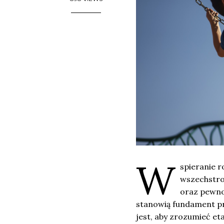
W
spieranie r
wszechstro
oraz pewnoś
stanowią fundament pr
jest, aby zrozumieć e