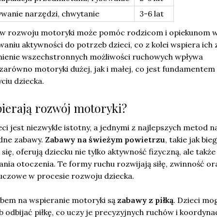
wanie narzędzi, chwytanie
3-6 lat
ów rozwoju motoryki może pomóc rodzicom i opiekunom 
niu aktywności do potrzeb dzieci, co z kolei wspiera ich
nienie wszechstronnych możliwości ruchowych wpływa
arówno motoryki dużej, jak i małej, co jest fundamentem 
ciu dziecka.
pierają rozwój motoryki?
ci jest niezwykle istotny, a jednymi z najlepszych metod n
odne zabawy.
Zabawy na świeżym powietrzu
, takie jak bie
się, oferują dziecku nie tylko aktywność fizyczną, ale także
ia otoczenia. Te formy ruchu rozwijają siłę, zwinność or
luczowe w procesie rozwoju dziecka.
bem na wspieranie motoryki są
zabawy z piłką
. Dzieci mo
b odbijać piłkę, co uczy je precyzyjnych ruchów i koordynac