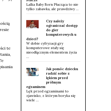
Płacze
Lalka Baby Born Płacząca to nie
tylko zabawka, ale prawdziwy …
Czy należy
ością
ograniczać dostęp
resie
do gier
komputerowych u
dzieci?
W dobie cyfryzacji gry
ści te
komputerowe stały się
nieodłącznym elementem życia
tania,
…
Te
pisania
Jak pomóc dziecku
radzić sobie z
lękiem przed
próbnym
egzaminem
Lęk przed egzaminami to
zjawisko, z którym boryka się
wiele …