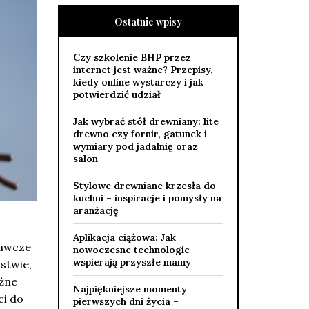
Ostatnie wpisy
Czy szkolenie BHP przez
internet jest ważne? Przepisy,
kiedy online wystarczy i jak
potwierdzić udział
Jak wybrać stół drewniany: lite
drewno czy fornir, gatunek i
wymiary pod jadalnię oraz
salon
Stylowe drewniane krzesła do
kuchni – inspiracje i pomysły na
aranżację
Aplikacja ciążowa: Jak
nawcze
nowoczesne technologie
wspierają przyszłe mamy
stwie,
ażne
Najpiękniejsze momenty
ci do
pierwszych dni życia –