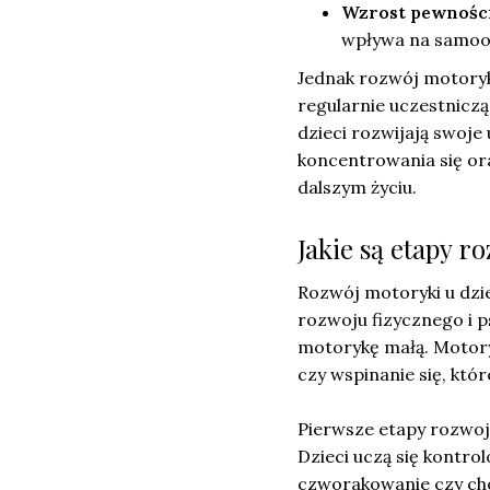
Wzrost pewności
wpływa na samoo
Jednak rozwój motoryki 
regularnie uczestniczą
dzieci rozwijają swoje
koncentrowania się ora
dalszym życiu.
Jakie są etapy r
Rozwój motoryki u dzie
rozwoju fizycznego i p
motorykę małą. Motoryk
czy wspinanie się, kt
Pierwsze etapy rozwoju
Dzieci uczą się kontrol
czworakowanie czy cho