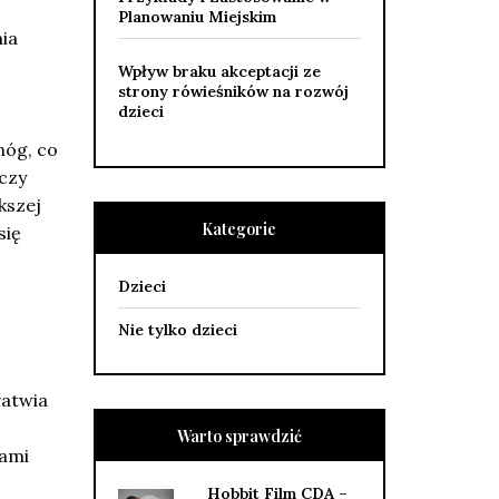
Planowaniu Miejskim
nia
Wpływ braku akceptacji ze
strony rówieśników na rozwój
dzieci
nóg, co
 czy
kszej
Kategorie
się
Dzieci
Nie tylko dzieci
łatwia
Warto sprawdzić
kami
Hobbit Film CDA –