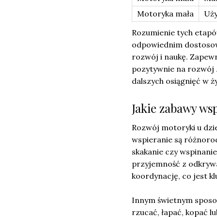
Motoryka mała
Uży
Rozumienie tych etap
odpowiednim dostosowa
rozwój i naukę. Zapew
pozytywnie na rozwój z
dalszych osiągnięć w ży
Jakie zabawy ws
Rozwój motoryki u dzie
wspieranie są różnor
skakanie czy wspinanie 
przyjemność z odkrywan
koordynację, co jest k
Innym świetnym sposo
rzucać, łapać, kopać lu