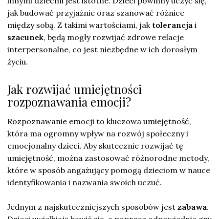
innymi dziećmi jest istotne. Dzieci powinny uczyć się,
jak budować przyjaźnie oraz szanować różnice
między sobą. Z takimi wartościami, jak
tolerancja
i
szacunek
, będą mogły rozwijać zdrowe relacje
interpersonalne, co jest niezbędne w ich dorosłym
życiu.
Jak rozwijać umiejętności
rozpoznawania emocji?
Rozpoznawanie emocji to kluczowa umiejętność,
która ma ogromny wpływ na rozwój społeczny i
emocjonalny dzieci. Aby skutecznie rozwijać tę
umiejętność, można zastosować różnorodne metody,
które w sposób angażujący pomogą dzieciom w nauce
identyfikowania i nazwania swoich uczuć.
Jednym z najskuteczniejszych sposobów jest
zabawa
.
Dzieci uwielbiają bawić się, a poprzez odpowiednie gry